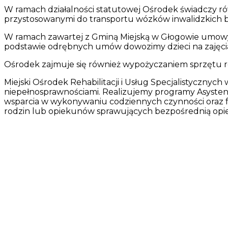
W ramach działalności statutowej Ośrodek świadczy r
przystosowanymi do transportu wózków inwalidzkich b
W ramach zawartej z Gminą Miejską w Głogowie umowy
podstawie odrębnych umów dowozimy dzieci na zajęci
Ośrodek zajmuje się również wypożyczaniem sprzętu r
Miejski Ośrodek Rehabilitacji i Usług Specjalistyczny
niepełnosprawnościami. Realizujemy programy Asystent
wsparcia w wykonywaniu codziennych czynności oraz f
rodzin lub opiekunów sprawujących bezpośrednią op