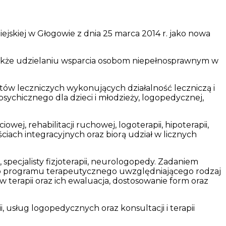
ejskiej w Głogowie z dnia 25 marca 2014 r. jako nowa
także udzielaniu wsparcia osobom niepełnosprawnym w
iotów leczniczych wykonujących działalność leczniczą i
sychicznego dla dzieci i młodzieży, logopedycznej,
ej, rehabilitacji ruchowej, logoterapii, hipoterapii,
ściach integracyjnych oraz biorą udział w licznych
 specjalisty fizjoterapii, neurologopedy. Zadaniem
ego programu terapeutycznego uwzględniającego rodzaj
terapii oraz ich ewaluacja, dostosowanie form oraz
, usług logopedycznych oraz konsultacji i terapii