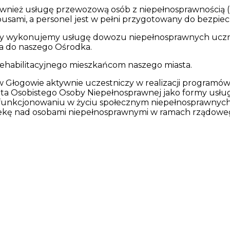
ównież usługę przewozową osób z niepełnosprawnością (
usami, a personel jest w pełni przygotowany do bezpi
 wykonujemy usługę dowozu niepełnosprawnych uczniów 
a do naszego Ośrodka.
ehabilitacyjnego mieszkańcom naszego miasta.
ch w Głogowie aktywnie uczestniczy w realizacji progra
a Osobistego Osoby Niepełnosprawnej jako formy usługi
unkcjonowaniu w życiu społecznym niepełnosprawnych 
iekę nad osobami niepełnosprawnymi w ramach rządowe