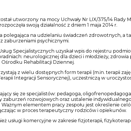
h został utworzony na mocy Uchwały Nr LIX/375/14 Rady Mi
rozpoczęła swoją działalność z dniem 1 maja 2014 r.
a polegająca na udzielaniu świadczeń zdrowotnych, a 
 z zaburzeniami psychicznymi.
 i Usług Specjalistycznych uzyskał wpis do rejestru podm
niach: neurologicznej dla dzieci i młodzieży, zdrowia p
 i Ośrodku Rehabilitacji Dziennej.
ą z wielu dostępnych form terapii (m.in. terapii zajęciow
Terapii Integracji Sensorycznej), uczestniczą w uroczysto
ający się ze specjalistów: pedagoga, oligofrenopedagoga,
nozy zaburzeń rozwojowych oraz ustalenie indywidualn
 Ważnym elementem pracy zespołu jest określenie celów 
ączając w proces terapeutyczny rodziców i opiekunów.
 usługi komercyjne w zakresie fizjoterapii, fizykoterapii