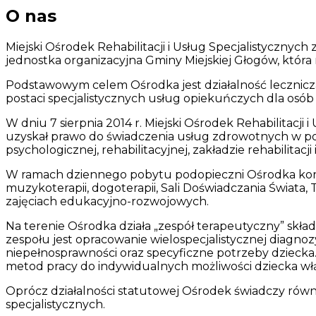
O nas
Miejski Ośrodek Rehabilitacji i Usług Specjalistycznyc
jednostka organizacyjna Gminy Miejskiej Głogów, która 
Podstawowym celem Ośrodka jest działalność lecznicz
postaci specjalistycznych usług opiekuńczych dla osób
W dniu 7 sierpnia 2014 r. Miejski Ośrodek Rehabilitacji
uzyskał prawo do świadczenia usług zdrowotnych w porad
psychologicznej, rehabilitacyjnej, zakładzie rehabilitacji
W ramach dziennego pobytu podopieczni Ośrodka korzystaj
muzykoterapii, dogoterapii, Sali Doświadczania Świata, 
zajęciach edukacyjno-rozwojowych.
Na terenie Ośrodka działa „zespół terapeutyczny” skład
zespołu jest opracowanie wielospecjalistycznej diag
niepełnosprawności oraz specyficzne potrzeby dziecka.
metod pracy do indywidualnych możliwości dziecka wł
Oprócz działalności statutowej Ośrodek świadczy również
specjalistycznych.