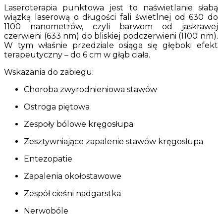
Laseroterapia punktowa jest to naświetlanie słabą
wiązką laserową o długości fali świetlnej od 630 do
1100 nanometrów, czyli barwom od jaskrawej
czerwieni (633 nm) do bliskiej podczerwieni (1100 nm).
W tym właśnie przedziale osiąga się głęboki efekt
terapeutyczny – do 6 cm w głąb ciała.
Wskazania do zabiegu:
Choroba zwyrodnieniowa stawów
Ostroga piętowa
Zespoły bólowe kręgosłupa
Zesztywniające zapalenie stawów kręgosłupa
Entezopatie
Zapalenia okołostawowe
Zespół cieśni nadgarstka
Nerwobóle